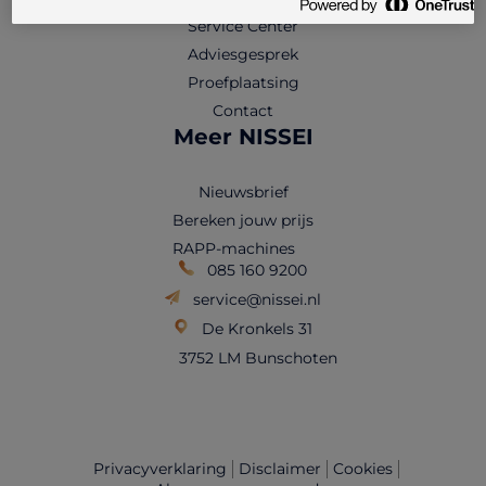
Service Center
Adviesgesprek
Proefplaatsing
Contact
Meer NISSEI
Nieuwsbrief
Bereken jouw prijs
RAPP-machines
085 160 9200
service@nissei.nl
De Kronkels 31
3752 LM Bunschoten
Privacyverklaring
Disclaimer
Cookies