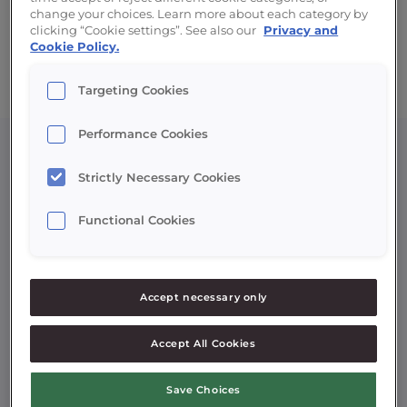
veelzijdig product dat geschikt is voor iedere
change your choices. Learn more about each category by
clicking “Cookie settings”. See also our
Privacy and
doelgroep. Bij NISSEI vind je altijd een
Cookie Policy.
softijsmachine die aansluit bij de behoeften
Targeting Cookies
van jou en je gasten.
Performance Cookies
Strictly Necessary Cookies
Functional Cookies
Accept necessary only
Accept All Cookies
Save Choices