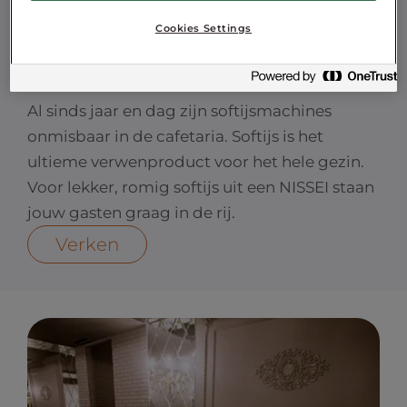
Cookies Settings
Fastservice
Al sinds jaar en dag zijn softijsmachines
onmisbaar in de cafetaria. Softijs is het
ultieme verwenproduct voor het hele gezin.
Voor lekker, romig softijs uit een NISSEI staan
jouw gasten graag in de rij.
Verken