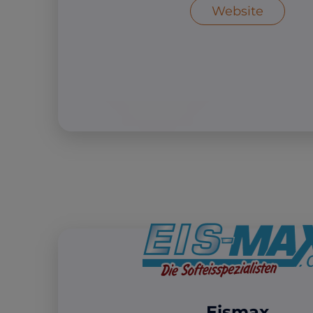
Website
Eismax