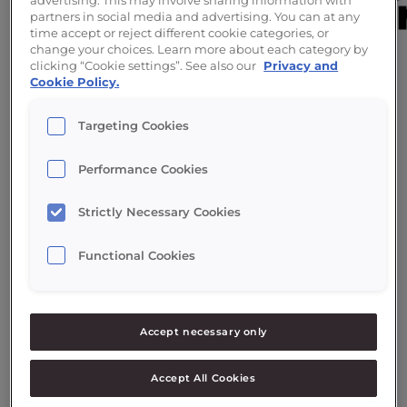
advertising. This may involve sharing information with
partners in social media and advertising. You can at any
time accept or reject different cookie categories, or
change your choices. Learn more about each category by
clicking “Cookie settings”. See also our
Privacy and
Softeispartner
Cookie Policy.
Luxemburger Straße 34C
Targeting Cookies
48455 Bad Bentheim
Performance Cookies
Tel:
+49
5924 6804 991
Email:
kontakt@softeispartner.de
Strictly Necessary Cookies
Website
Functional Cookies
Accept necessary only
Accept All Cookies