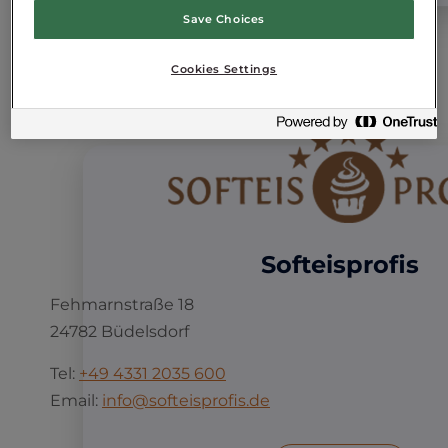
Save Choices
Cookies Settings
Softeisprofis
Fehmarnstraße 18
24782 Büdelsdorf
Tel:
+49
4331 2035 600
Email:
info@softeisprofis.de