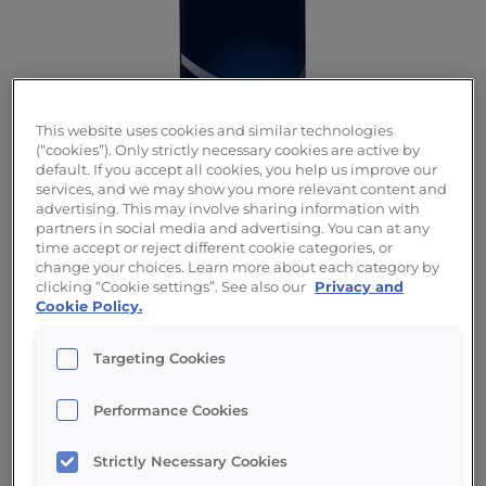
This website uses cookies and similar technologies
(“cookies”). Only strictly necessary cookies are active by
default. If you accept all cookies, you help us improve our
services, and we may show you more relevant content and
advertising. This may involve sharing information with
partners in social media and advertising. You can at any
time accept or reject different cookie categories, or
change your choices. Learn more about each category by
Beschreibung
clicking “Cookie settings”. See also our
Privacy and
Cookie Policy.
Der Giant ist eine der beliebtesten NISSEI-
Targeting Cookies
Maschinen in den Niederlanden. Das nicht
ohne Grund. Diese Softeismaschine bietet
Performance Cookies
eine hohe Kapazität in einer kompakten
Größe.
Strictly Necessary Cookies