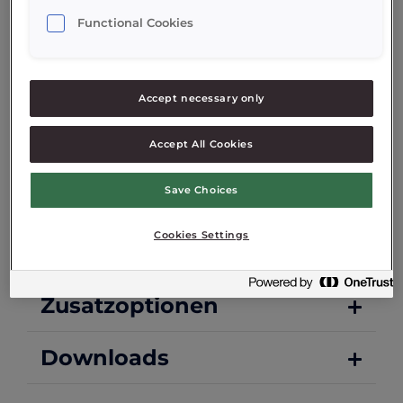
Die Giant ist eine energieeffiziente Maschine
Functional Cookies
und eignet sich für die meisten Standorte,
die Softeis verkaufen möchten. Dank der
RAPPTechnologie produziert diese Maschine
Accept necessary only
konstant hochwertige Softeis. Darüber
hinaus verfügt diese Maschine über einen
Accept All Cookies
innovativen Touchscreen.
Save Choices
Eigenschaften
Cookies Settings
Technische Daten
Zusatzoptionen
Downloads