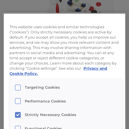
This website uses cookies and similar technologies
(“cookies”). Only strictly necessary cookies are active by
default. If you accept all cookies, you help us improve our
services, and we may show you more relevant content and
advertising. This may involve sharing information with
partners in social media and advertising. You can at any
time accept or reject different cookie categories, or
change your choices. Learn more about each category by
Beschreibung
clicking “Cookie settings”. See also our
Privacy and
Cookie Policy.
Die Power TT Frozen Yoghurt ist besonders
Targeting Cookies
einfach zu bedienen dank Intuitiven Touch-
Screen. Legen Sie Ihre Einstellungen fest
Performance Cookies
und erhalten Sie nützliche
Benachrichtigungen. Aufgrund seiner
Strictly Necessary Cookies
kompakten Größe passt die Maschine an
nahezu jeden Standort.
Functional Cookies